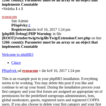
1266
:
count(): Parameter must be an array or an object that
implements Countable
•Stránka
1
z
1
ecneacom
Site Admin
Příspěvky:
1
Registrován:
úte kvě 16, 2017 1:24 pm
[phpBB Debug] PHP Warning
: in file
[ROOT]/vendor/twig/twig/lib/Twig/Extension/Core.php
on line
1266
:
count(): Parameter must be an array or an object that
implements Countable
Welcome to phpBB3
Citace
Příspěvek
od
ecneacom
»
úte kvě 16, 2017 1:24 pm
This is an example post in your phpBB3 installation. Everything
seems to be working. You may delete this post if you like and
continue to set up your board. During the installation process your
first category and your first forum are assigned an appropriate set of
permissions for the predefined usergroups administrators, bots,
global moderators, guests, registered users and registered COPPA
users. If you also choose to delete your first category and your first