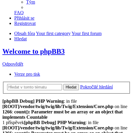
Tým
FAQ
Přihlásit se
Registrovat
Obsah fóra
Your first category
Your first forum
Hledat
Welcome to phpBB3
Odpovědět
Verze pro tisk
Pokročilé hledání
Hledat
[phpBB Debug] PHP Warning
: in file
[ROOT]/vendor/twig/twig/lib/Twig/Extension/Core.php
on line
1266
:
count(): Parameter must be an array or an object that
implements Countable
1 příspěvek
[phpBB Debug] PHP Warning
: in file
[ROOT]/vendor/twig/twig/lib/Twig/Extension/Core.php
on line