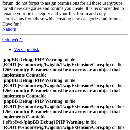
forum, do not forget to assign permissions for all these usergroups
for all new categories and forums you create. It is recommended to
rename your first category and your first forum and copy
permissions from these while creating new categories and forums.
Have fun!
Nahoru
Odpovědět
Verze pro tisk
[phpBB Debug] PHP Warning
: in file
[ROOT]/vendor/twig/twig/lib/Twig/Extension/Core.php
on line
1266
:
count(): Parameter must be an array or an object that
implements Countable
[phpBB Debug] PHP Warning
: in file
[ROOT]/vendor/twig/twig/lib/Twig/Extension/Core.php
on line
1266
:
count(): Parameter must be an array or an object that
implements Countable
[phpBB Debug] PHP Warning
: in file
[ROOT]/vendor/twig/twig/lib/Twig/Extension/Core.php
on line
1266
:
count(): Parameter must be an array or an object that
implements Countable
1 příspěvek
[phpBB Debug] PHP Warning
: in file
[ROOT]/vendor/twig/twig/lib/Twig/Extension/Core.php
on line