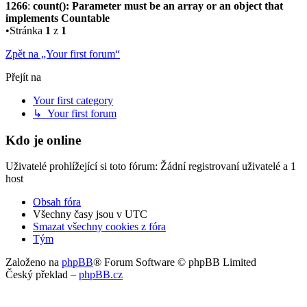
1266
:
count(): Parameter must be an array or an object that
implements Countable
•Stránka
1
z
1
Zpět na „Your first forum“
Přejít na
Your first category
↳ Your first forum
Kdo je online
Uživatelé prohlížející si toto fórum: Žádní registrovaní uživatelé a 1
host
Obsah fóra
Všechny časy jsou v
UTC
Smazat všechny cookies z fóra
Tým
Založeno na
phpBB
® Forum Software © phpBB Limited
Český překlad –
phpBB.cz