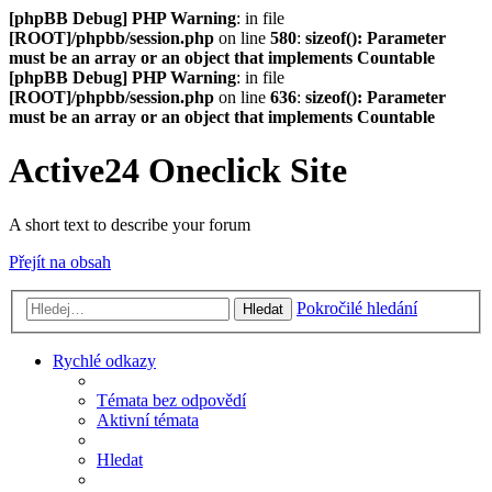
[phpBB Debug] PHP Warning
: in file
[ROOT]/phpbb/session.php
on line
580
:
sizeof(): Parameter
must be an array or an object that implements Countable
[phpBB Debug] PHP Warning
: in file
[ROOT]/phpbb/session.php
on line
636
:
sizeof(): Parameter
must be an array or an object that implements Countable
Active24 Oneclick Site
A short text to describe your forum
Přejít na obsah
Pokročilé hledání
Hledat
Rychlé odkazy
Témata bez odpovědí
Aktivní témata
Hledat