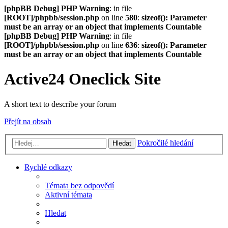
[phpBB Debug] PHP Warning
: in file
[ROOT]/phpbb/session.php
on line
580
:
sizeof(): Parameter
must be an array or an object that implements Countable
[phpBB Debug] PHP Warning
: in file
[ROOT]/phpbb/session.php
on line
636
:
sizeof(): Parameter
must be an array or an object that implements Countable
Active24 Oneclick Site
A short text to describe your forum
Přejít na obsah
Pokročilé hledání
Hledat
Rychlé odkazy
Témata bez odpovědí
Aktivní témata
Hledat