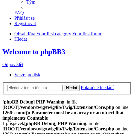
Tým
FAQ
Přihlásit se
Registrovat
Obsah fóra
Your first category
Your first forum
Hledat
Welcome to phpBB3
Odpovědět
Verze pro tisk
Pokročilé hledání
Hledat
[phpBB Debug] PHP Warning
: in file
[ROOT]/vendor/twig/twig/lib/Twig/Extension/Core.php
on line
1266
:
count(): Parameter must be an array or an object that
implements Countable
1 příspěvek
[phpBB Debug] PHP Warning
: in file
[ROOT]/vendor/twig/twig/lib/Twig/Extension/Core.php
on line