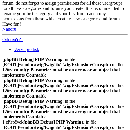
forum, do not forget to assign permissions for all these usergroups
for all new categories and forums you create. It is recommended to
rename your first category and your first forum and copy
permissions from these while creating new categories and forums.
Have fun!
Nahoru
Odpovědět
Verze pro tisk
[phpBB Debug] PHP Warning
: in file
[ROOT]/vendor/twig/twig/lib/Twig/Extension/Core.php
on line
1266
:
count(): Parameter must be an array or an object that
implements Countable
[phpBB Debug] PHP Warning
: in file
[ROOT]/vendor/twig/twig/lib/Twig/Extension/Core.php
on line
1266
:
count(): Parameter must be an array or an object that
implements Countable
[phpBB Debug] PHP Warning
: in file
[ROOT]/vendor/twig/twig/lib/Twig/Extension/Core.php
on line
1266
:
count(): Parameter must be an array or an object that
implements Countable
1 příspěvek
[phpBB Debug] PHP Warning
: in file
[ROOT]/vendor/twig/twig/lib/Twig/Extension/Core.php
on line