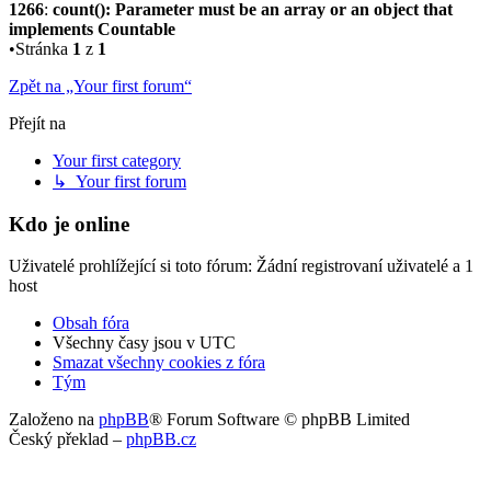
1266
:
count(): Parameter must be an array or an object that
implements Countable
•Stránka
1
z
1
Zpět na „Your first forum“
Přejít na
Your first category
↳ Your first forum
Kdo je online
Uživatelé prohlížející si toto fórum: Žádní registrovaní uživatelé a 1
host
Obsah fóra
Všechny časy jsou v
UTC
Smazat všechny cookies z fóra
Tým
Založeno na
phpBB
® Forum Software © phpBB Limited
Český překlad –
phpBB.cz