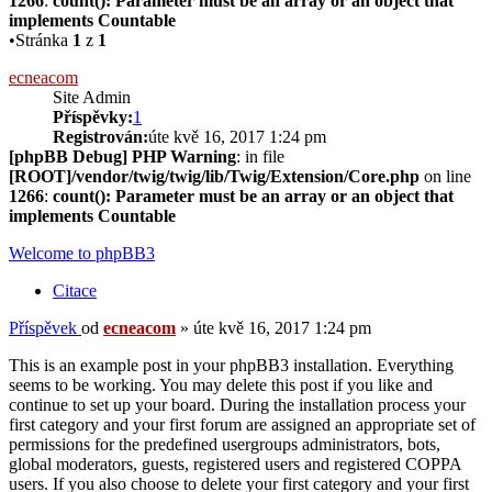
1266
:
count(): Parameter must be an array or an object that
implements Countable
•Stránka
1
z
1
ecneacom
Site Admin
Příspěvky:
1
Registrován:
úte kvě 16, 2017 1:24 pm
[phpBB Debug] PHP Warning
: in file
[ROOT]/vendor/twig/twig/lib/Twig/Extension/Core.php
on line
1266
:
count(): Parameter must be an array or an object that
implements Countable
Welcome to phpBB3
Citace
Příspěvek
od
ecneacom
»
úte kvě 16, 2017 1:24 pm
This is an example post in your phpBB3 installation. Everything
seems to be working. You may delete this post if you like and
continue to set up your board. During the installation process your
first category and your first forum are assigned an appropriate set of
permissions for the predefined usergroups administrators, bots,
global moderators, guests, registered users and registered COPPA
users. If you also choose to delete your first category and your first