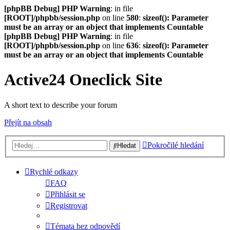
[phpBB Debug] PHP Warning
: in file
[ROOT]/phpbb/session.php
on line
580
:
sizeof(): Parameter
must be an array or an object that implements Countable
[phpBB Debug] PHP Warning
: in file
[ROOT]/phpbb/session.php
on line
636
:
sizeof(): Parameter
must be an array or an object that implements Countable
Active24 Oneclick Site
A short text to describe your forum
Přejít na obsah
Pokročilé hledání
Hledat
Rychlé odkazy
FAQ
Přihlásit se
Registrovat
Témata bez odpovědí