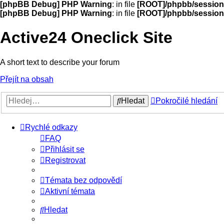
[phpBB Debug] PHP Warning
: in file
[ROOT]/phpbb/session
[phpBB Debug] PHP Warning
: in file
[ROOT]/phpbb/session
Active24 Oneclick Site
A short text to describe your forum
Přejít na obsah
Hledat
Pokročilé hledání
Rychlé odkazy
FAQ
Přihlásit se
Registrovat
Témata bez odpovědí
Aktivní témata
Hledat