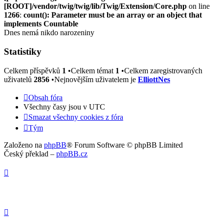
[ROOT]/vendor/twig/twig/lib/Twig/Extension/Core.php
on line
1266
:
count(): Parameter must be an array or an object that
implements Countable
Dnes nemá nikdo narozeniny
Statistiky
Celkem příspěvků
1
•Celkem témat
1
•Celkem zaregistrovaných
uživatelů
2856
•Nejnovějším uživatelem je
ElliottNes
Obsah fóra
Všechny časy jsou v
UTC
Smazat všechny cookies z fóra
Tým
Založeno na
phpBB
® Forum Software © phpBB Limited
Český překlad –
phpBB.cz