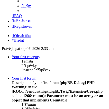
Tým
FAQ
Přihlásit se
Registrovat
Obsah fóra
Hledat
Právě je pát srp 07, 2026 2:33 am
Your first category
Témata
Příspěvky
Poslední příspěvek
Your first forum
Description of your first forum.
[phpBB Debug] PHP
Warning
: in file
[ROOT]/vendor/twig/twig/lib/Twig/Extension/Core.php
on line
1266
:
count(): Parameter must be an array or an
object that implements Countable
1
Témata
1
Příspěvky