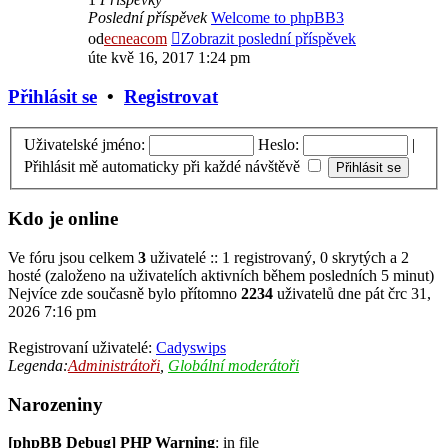
Poslední příspěvek
Welcome to phpBB3
od
ecneacom
Zobrazit poslední příspěvek
úte kvě 16, 2017 1:24 pm
Přihlásit se
•
Registrovat
Uživatelské jméno:
Heslo:
|
Přihlásit mě automaticky při každé návštěvě
Kdo je online
Ve fóru jsou celkem
3
uživatelé :: 1 registrovaný, 0 skrytých a 2
hosté (založeno na uživatelích aktivních během posledních 5 minut)
Nejvíce zde současně bylo přítomno
2234
uživatelů dne pát črc 31,
2026 7:16 pm
Registrovaní uživatelé:
Cadyswips
Legenda:
Administrátoři
,
Globální moderátoři
Narozeniny
[phpBB Debug] PHP Warning
: in file