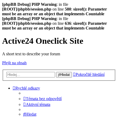
[phpBB Debug] PHP Warning
: in file
[ROOT]/phpbb/session.php
on line
580
:
sizeof(): Parameter
must be an array or an object that implements Countable
[phpBB Debug] PHP Warning
: in file
[ROOT]/phpbb/session.php
on line
636
:
sizeof(): Parameter
must be an array or an object that implements Countable
Active24 Oneclick Site
A short text to describe your forum
Přejít na obsah
Pokročilé hledání
Hledat
Rychlé odkazy
Témata bez odpovědí
Aktivní témata
Hledat